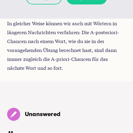
Gib deine Antwort in Form einer Zahl mit
einer Nachkommastelle an (x,x), wobei das
In gleicher Weise können wir auch mit Wörtern in
Komma als Dezimaltrennzeichen fungiert.
längeren Nachrichten verfahren: Die A-posteriori-
Chancen nach einem Wort, wie du sie in der
(Denk daran, dass Chancen als xx : yy oder
vorangehenden Übung berechnet hast, sind dann
einfach als Zahl mit einer Nachkommastelle
immer zugleich die A-priori-Chancen für das
ausgedrückt werden können, z. B. z,z (wobei z,z
nächste Wort und so fort.
= xx/yy ist). Vielleicht lohnt es sich auch, noch
einmal einen Blick auf die Erläuterungen zu
diesem Thema vor der Übung 9 in Abschnitt 3.1
"Chancen und Wahrscheinlichkeiten" zu
werfen).
Unanswered