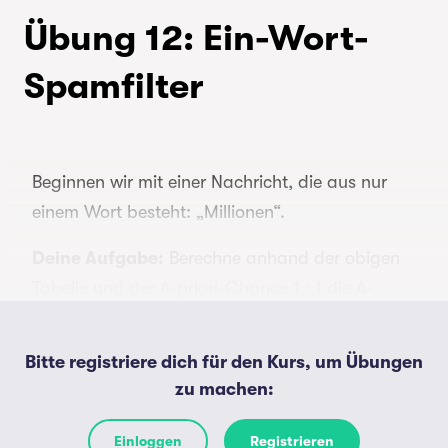
Übung 12: Ein-Wort-
Spamfilter
Beginnen wir mit einer Nachricht, die aus nur
einem Wort besteht: „Millionen“.
Deine Aufgabe:
Berechne anhand der obigen
Tabelle und der A-priori-Chance 1 : 1 die A-
posteriori-Chance, dass es sich – nur auf
Grundlage dieses Wortes – um Spam handelt.
Bitte registriere dich für den Kurs, um Übungen
Verwechsle dabei die Chance
nicht
mit der
zu machen
:
Wahrscheinlichkeit, die für gewöhnlich als
Prozentzahl ausgedrückt wird.
Einloggen
Registrieren