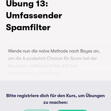
Übung 13:
Umfassender
Spamfilter
Submit
Wende nun die naive Methode nach Bayes an,
um die A-posteriori-Chance für Spam bei der
Nachricht „Millionen Dollar AdClick
Konferenzen“ zu berechnen.
Zunächst solltest du wieder mit der A-priori-
Chance 1 : 1 beginnen und dann die Chance
Bitte registriere dich für den Kurs, um Übungen
jeweils mit dem Wahrscheinlichkeitsverhältnis
zu machen
:
für jedes der vier Wörter multiplizieren. Die