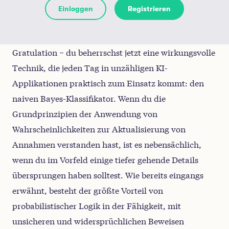
Wahrscheinlichkeitsverhältnisse findest du in
Einloggen
Registrieren
der obigen Tabelle (es handelt sich um die
Zahlen 5,1; 0,8 usw.).
Gratulation − du beherrschst jetzt eine wirkungsvolle
Deine Aufgabe:
Drücke das Ergebnis als A-
Technik, die jeden Tag in unzähligen KI-
posteriori-Chance aus, ohne das Ergebnis zu
Applikationen praktisch zum Einsatz kommt: den
runden. Du kannst auch einen Blick auf die
naiven Bayes-Klassifikator. Wenn du die
Lösung der vorigen Übung werfen, wenn du
Grundprinzipien der Anwendung von
dabei Hilfe benötigst.
Wahrscheinlichkeiten zur Aktualisierung von
Annahmen verstanden hast, ist es nebensächlich,
wenn du im Vorfeld einige tiefer gehende Details
übersprungen haben solltest. Wie bereits eingangs
erwähnt, besteht der größte Vorteil von
probabilistischer Logik in der Fähigkeit, mit
unsicheren und widersprüchlichen Beweisen
Submit