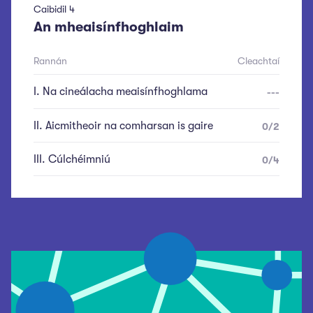
Caibidil
4
An mheaisínfhoghlaim
Rannán
Cleachtaí
I
.
Na cineálacha meaisínfhoghlama
---
II
.
Aicmitheoir na comharsan is gaire
0
/
2
III
.
Cúlchéimniú
0
/
4