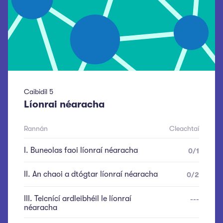
Caibidil
5
Líonrai néaracha
Rannán
Cleachtaí
I
.
Buneolas faoi líonraí néaracha
0
/
1
II
.
An chaoi a dtógtar líonraí néaracha
0
/
2
III
.
Teicnící ardleibhéil le líonraí
---
néaracha