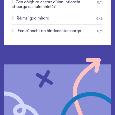
I
.
Cén dóigh ar cheart dúinn intleacht
0
/
1
shaorga a shainmhíniú?
II
.
Réimsí gaolmhara
0
/
2
III
.
Fealsúnacht na hintleachta saorga
0
/
1