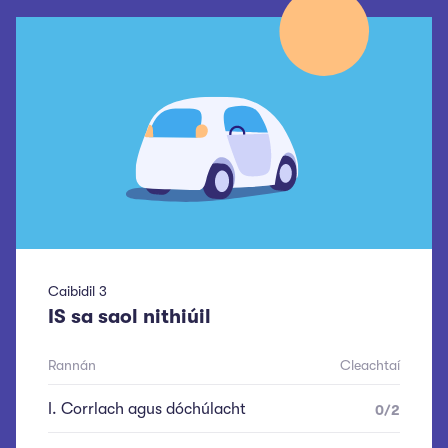
Caibidil
3
IS sa saol nithiúil
Rannán
Cleachtaí
I
.
Corrlach agus dóchúlacht
0
/
2