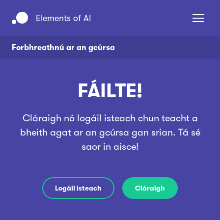
Elements of AI
Forbhreathnú ar an gcúrsa
FÁILTE!
Cláraigh nó logáil isteach chun teacht a
bheith agat ar an gcúrsa gan srian. Tá sé
Sínigh isteach
Cláraigh
saor in aisce!
Logáil isteach
Cláraigh