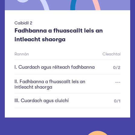
Caibidil
2
Fadhbanna a fhuascailt leis an
intleacht shaorga
Rannán
Cleachtaí
I
.
Cuardach agus réiteach fadhbanna
0
/
2
II
.
Fadhbanna a fhuascailt leis an
---
intleacht shaorga
III
.
Cuardach agus cluichí
0
/
1