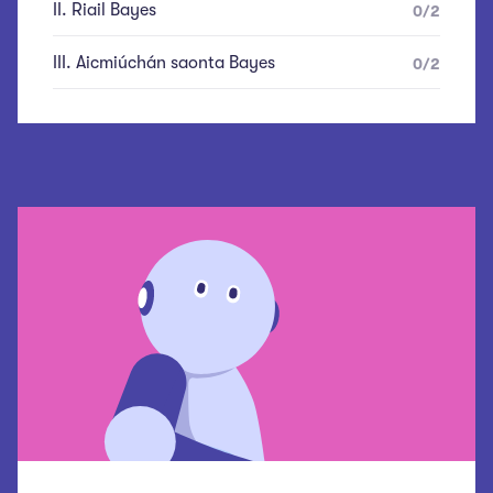
II
.
Riail Bayes
0
/
2
III
.
Aicmiúchán saonta Bayes
0
/
2