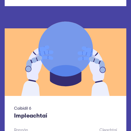
Caibidil
6
Impleachtaí
Rannán
Cleachtaí