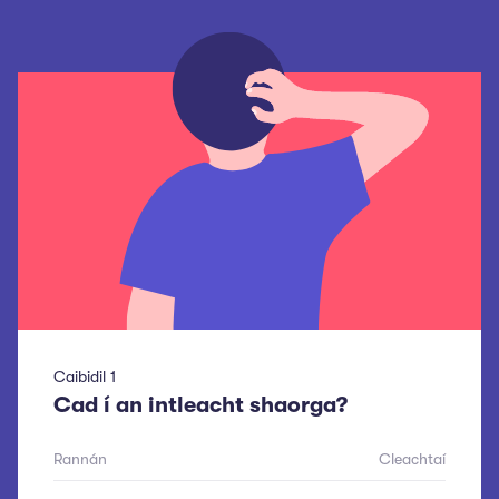
Caibidil
1
Cad í an intleacht shaorga?
Rannán
Cleachtaí