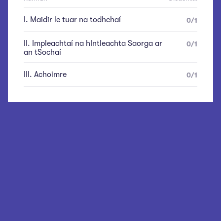
I
.
Maidir le tuar na todhchaí
0
/
1
II
.
Impleachtaí na hIntleachta Saorga ar
0
/
1
an tSochaí
III
.
Achoimre
0
/
1